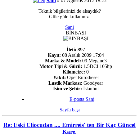
Sani
» 07 Ağustos 2012 18:25
Teknik bilgilerinizi de alsaydık?
Güle güle kullanınız.
Sani
BİNBAŞI
İleti:
897
Kayıt:
08 Aralık 2009 17:04
Marka & Model:
09 Megane3
Motor Tipi & Gücü:
1.5DCI 105hp
Kilometre:
0
Yakıt:
Opet Eurodiesel
Lastik Markası:
Goodyear
İsim ve Şehir:
İstanbul
E-posta Sani
Sayfa başı
Re: Eski Cliocudan .... Emirreis' ten Bir Kaç Güncel
Kare.