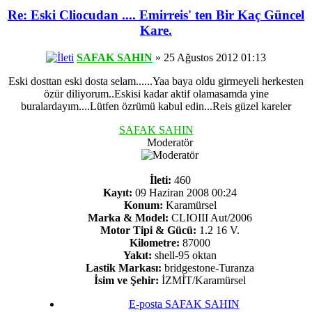
Re: Eski Cliocudan .... Emirreis' ten Bir Kaç Güncel
Kare.
SAFAK SAHIN
» 25 Ağustos 2012 01:13
Eski dosttan eski dosta selam......Yaa baya oldu girmeyeli herkesten
özür diliyorum..Eskisi kadar aktif olamasamda yine
buralardayım....Lütfen özrümü kabul edin...Reis güzel kareler
SAFAK SAHIN
Moderatör
İleti:
460
Kayıt:
09 Haziran 2008 00:24
Konum:
Karamürsel
Marka & Model:
CLIOIII Aut/2006
Motor Tipi & Gücü:
1.2 16 V.
Kilometre:
87000
Yakıt:
shell-95 oktan
Lastik Markası:
bridgestone-Turanza
İsim ve Şehir:
İZMİT/Karamürsel
E-posta SAFAK SAHIN