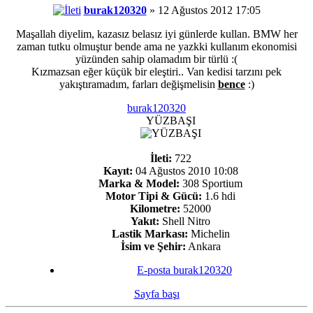
burak120320
» 12 Ağustos 2012 17:05
Maşallah diyelim, kazasız belasız iyi günlerde kullan. BMW her
zaman tutku olmuştur bende ama ne yazkki kullanım ekonomisi
yüzünden sahip olamadım bir türlü :(
Kızmazsan eğer küçük bir eleştiri.. Van kedisi tarzını pek
yakıştıramadım, farları değişmelisin
bence
:)
burak120320
YÜZBAŞI
İleti:
722
Kayıt:
04 Ağustos 2010 10:08
Marka & Model:
308 Sportium
Motor Tipi & Gücü:
1.6 hdi
Kilometre:
52000
Yakıt:
Shell Nitro
Lastik Markası:
Michelin
İsim ve Şehir:
Ankara
E-posta burak120320
Sayfa başı