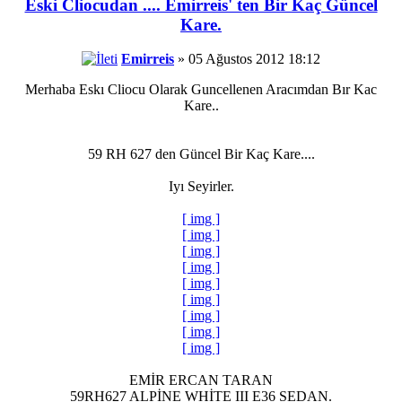
Eski Cliocudan .... Emirreis' ten Bir Kaç Güncel
Kare.
Emirreis
» 05 Ağustos 2012 18:12
Merhaba Eskı Cliocu Olarak Guncellenen Aracımdan Bır Kac
Kare..
59 RH 627 den Güncel Bir Kaç Kare....
Iyı Seyirler.
[ img ]
[ img ]
[ img ]
[ img ]
[ img ]
[ img ]
[ img ]
[ img ]
[ img ]
EMİR ERCAN TARAN
59RH627 ALPİNE WHİTE III E36 SEDAN.