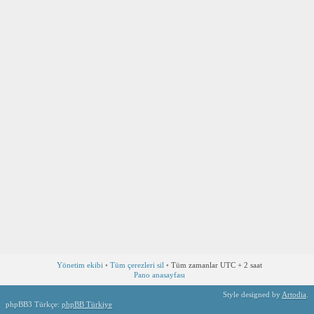
Yönetim ekibi
•
Tüm çerezleri sil
•
Tüm zamanlar UTC + 2 saat
Pano anasayfası
Style designed by
Artodia
.
phpBB3 Türkçe:
phpBB Türkiye