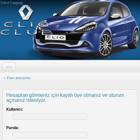
Select Language
▼
↓↓↓
Pano anasayfası
Hesapları görmeniz için kayıtlı üye olmanız ve oturum
açmanız isteniyor.
Kullanıcı:
Parola: