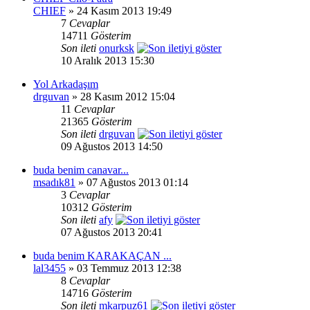
CHIEF
» 24 Kasım 2013 19:49
7
Cevaplar
14711
Gösterim
Son ileti
onurksk
10 Aralık 2013 15:30
Yol Arkadaşım
drguvan
» 28 Kasım 2012 15:04
11
Cevaplar
21365
Gösterim
Son ileti
drguvan
09 Ağustos 2013 14:50
buda benim canavar...
msadık81
» 07 Ağustos 2013 01:14
3
Cevaplar
10312
Gösterim
Son ileti
afy
07 Ağustos 2013 20:41
buda benim KARAKAÇAN ...
lal3455
» 03 Temmuz 2013 12:38
8
Cevaplar
14716
Gösterim
Son ileti
mkarpuz61