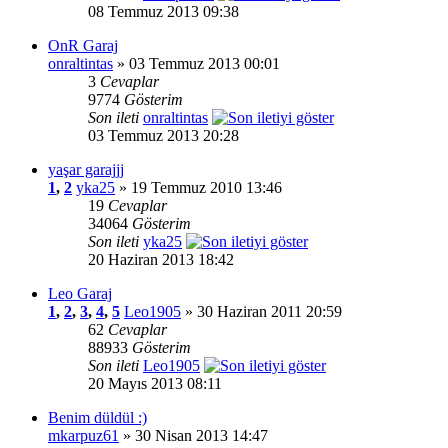
08 Temmuz 2013 09:38
OnR Garaj
onraltintas
» 03 Temmuz 2013 00:01
3
Cevaplar
9774
Gösterim
Son ileti
onraltintas
03 Temmuz 2013 20:28
yaşar garajjj
1
,
2
yka25
» 19 Temmuz 2010 13:46
19
Cevaplar
34064
Gösterim
Son ileti
yka25
20 Haziran 2013 18:42
Leo Garaj
1
,
2
,
3
,
4
,
5
Leo1905
» 30 Haziran 2011 20:59
62
Cevaplar
88933
Gösterim
Son ileti
Leo1905
20 Mayıs 2013 08:11
Benim düldül :)
mkarpuz61
» 30 Nisan 2013 14:47