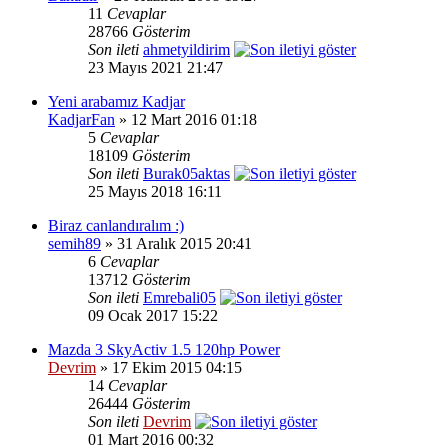
11
Cevaplar
28766
Gösterim
Son ileti
ahmetyildirim
23 Mayıs 2021 21:47
Yeni arabamız Kadjar
KadjarFan
» 12 Mart 2016 01:18
5
Cevaplar
18109
Gösterim
Son ileti
Burak05aktas
25 Mayıs 2018 16:11
Biraz canlandıralım :)
semih89
» 31 Aralık 2015 20:41
6
Cevaplar
13712
Gösterim
Son ileti
Emrebali05
09 Ocak 2017 15:22
Mazda 3 SkyActiv 1.5 120hp Power
Devrim
» 17 Ekim 2015 04:15
14
Cevaplar
26444
Gösterim
Son ileti
Devrim
01 Mart 2016 00:32