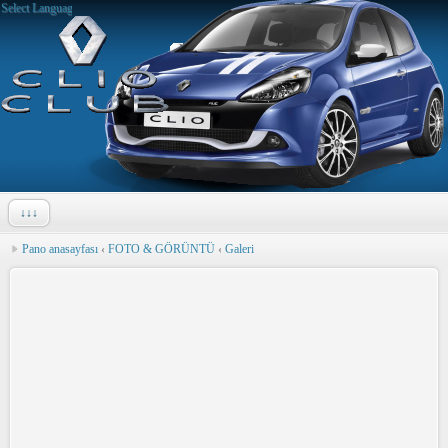
Select Language
▼
↓↓↓
Pano anasayfası
‹
FOTO & GÖRÜNTÜ
‹
Galeri