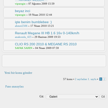
vipsezgin
» 07 Ağustos 2009 15:59
beyaz inci
vipsezgin
» 19 Nisan 2010 12:44
işte benim bumblebee :)
ahmet2506
» 17 Nisan 2010 13:21
Renault Megane III HB 1.6 16v 0-140km/h
anakonda_425
» 29 Haziran 2009 19:53
CLIO RS 200 2010 & MEGANE RS 2010
SAFAK SAHIN
» 04 Nisan 2009 07:59
Yeni bir konu gönder
57 konu •
2
sayfadan
1
. sayfa
•
1
2
Pano anasayfası
Git: