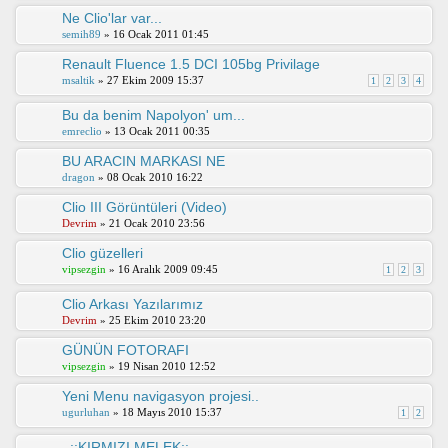
Ne Clio'lar var...
semih89
» 16 Ocak 2011 01:45
Renault Fluence 1.5 DCI 105bg Privilage
msaltik
» 27 Ekim 2009 15:37
1
2
3
4
Bu da benim Napolyon' um...
emreclio
» 13 Ocak 2011 00:35
BU ARACIN MARKASI NE
dragon
» 08 Ocak 2010 16:22
Clio III Görüntüleri (Video)
Devrim
» 21 Ocak 2010 23:56
Clio güzelleri
vipsezgin
» 16 Aralık 2009 09:45
1
2
3
Clio Arkası Yazılarımız
Devrim
» 25 Ekim 2010 23:20
GÜNÜN FOTORAFI
vipsezgin
» 19 Nisan 2010 12:52
Yeni Menu navigasyon projesi..
ugurluhan
» 18 Mayıs 2010 15:37
1
2
..::KIRMIZI MELEK::..