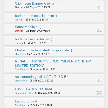
ClioIII.com Banner Clio'ları...
Devrim
» 07 Mayıs 2010 19:21
1
2
buda benım ses sistemim :)
kmlclk
» 29 Mart 2012 20:34
Sanal Modifiye. :)
Devrim
» 23 Şubat 2009 01:06
1
2
buda benim clio hb' im :)
muro
» 11 Mart 2012 12:35
Photoshopla tam istediğim gibi oldu :)
elensi59
» 15 Nisan 2011 13:33
RENAULT TWINGO VE CLIO ''SILVERSTONE GP
LIMITED EDITION''
MertDeniz
» 09 Ağustos 2011 17:22
abi sonunda geldi, L A T I T U D E !
impossible
» 09 Şubat 2011 22:28
1
2
Clio III 1.4 16V 205 KM/H
anakonda_425
» 29 Haziran 2009 19:56
1
2
Lamborghini VT
MertDeniz
» 01 Şubat 2011 16:33