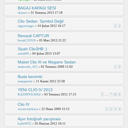
BAGAJ KAPAGI SESİ
ekamci
» 31 Temmuz 2013 17:18
Clio Sedan. Symbol Değil
oggomoggo
» 14 Şubat 2012 16:17
1
2
Renault CAPTUR
burak120320
» 05 Mart 2013 21:22
Siyah Clio3HB :)
semih89
» 04 Şubat 2013 13:07
Maket Clio III ve Megane Sedan
anakonda_425
» 02 Temmuz 2009 11:02
1
2
Buda benimki
mangaemir
» 11 Kasım 2012 22:58
YENI CLIO IV 2013
KAZIMYILMAZ
» 03 Temmuz 2012 17:15
1
...
7
8
9
Clio IV
ozcancetinkaya
» 22 Nisan 2009 15:13
1
2
3
4
Ayın fotoğrafı yarışması
kadir0032
» 05 Haziran 2012 16:11