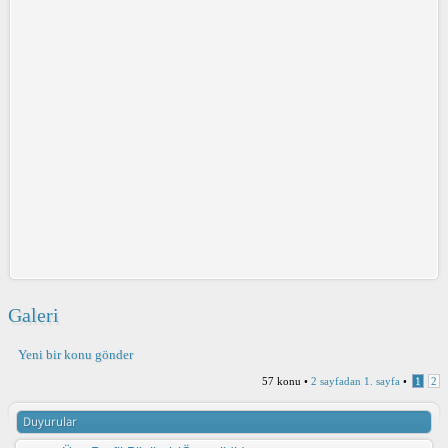
Galeri
Yeni bir konu gönder
57 konu •
2
sayfadan
1
. sayfa
•
1
2
Duyurular