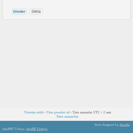
Yönetim ekibi
•
Tüm çerezleri sil
•
Tüm zamanlar UTC + 2 saat
Pano anasayfası
Style designed by
Artodia
.
phpBB3 Türkçe:
phpBB Türkiye